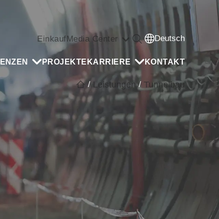
Deutsch
Einkauf
Media Center
ENZEN
PROJEKTE
KARRIERE
KONTAKT
Leistungen
Tunnelbau
/
/