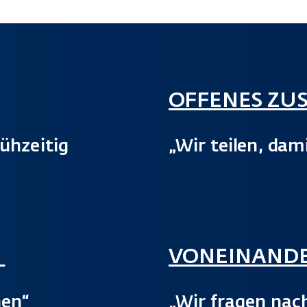
OFFENES ZU
rühzeitig
„Wir teilen, dami
N
VONEINANDE
hen“
„Wir fragen nac