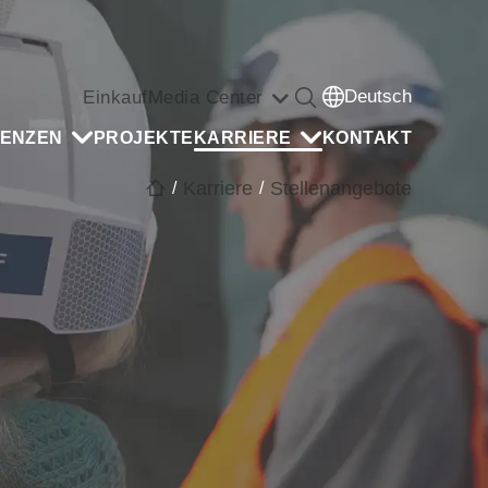
Deutsch
Einkauf
Media Center
ENZEN
PROJEKTE
KARRIERE
KONTAKT
Karriere
Stellenangebote
/
/