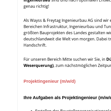
Ingenieurbau
sind und nach optimalen Entwic
genau richtig!
Als Wayss & Freytag Ingenieurbau AG sind wi
Bereichen Infrastruktur, Ingenieurbau und Tu
größten Bauprojekten des Landes gestalten wi
deutschlandweit die Welt von morgen. Dabei t
Handschrift.
Für unseren Bereich Mitte suchen wir Sie, in
Dü
Weserquerung)
, zum nächstmöglichen Zeitpun
Projektingenieur (m/w/d)
Ihre Aufgaben als Projektingenieur (m/w
Erstellen des Baustellenorganisationspla