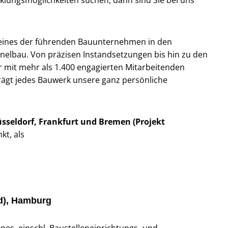
klungsmöglichkeiten suchen, dann sind Sie bei uns
r eines der führenden Bauunternehmen in den
nnelbau. Von präzisen Instandsetzungen bis hin zu den
r mit mehr als 1.400 engagierten Mitarbeitenden
rägt jedes Bauwerk unsere ganz persönliche
sseldorf, Frankfurt und Bremen (Projekt
kt, als
/d), Hamburg
nes, einschl. Baustelleneinrichtungs- und