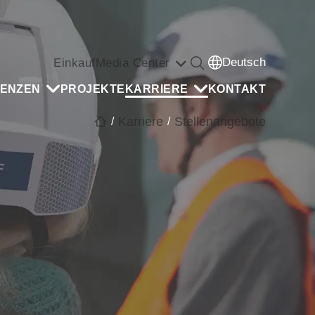
Deutsch
Einkauf
Media Center
ENZEN
PROJEKTE
KARRIERE
KONTAKT
Karriere
Stellenangebote
/
/