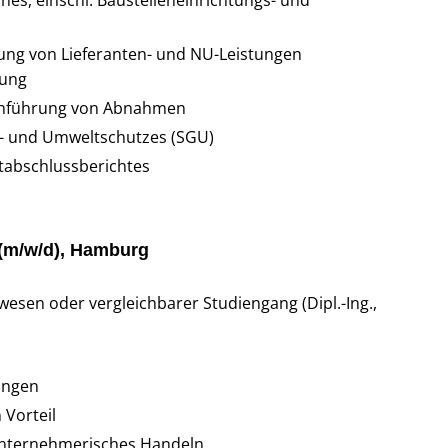
ung von Lieferanten- und NU-Leistungen
gung
chführung von Abnahmen
ts- und Umweltschutzes (SGU)
ktabschlussberichtes
 (m/w/d), Hamburg
sen oder vergleichbarer Studiengang (Dipl.-Ing.,
ungen
Vorteil
nternehmerisches Handeln