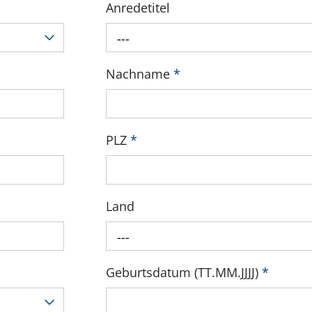
Anredetitel
---
Nachname
*
PLZ
*
Land
---
Geburtsdatum (TT.MM.JJJJ)
*