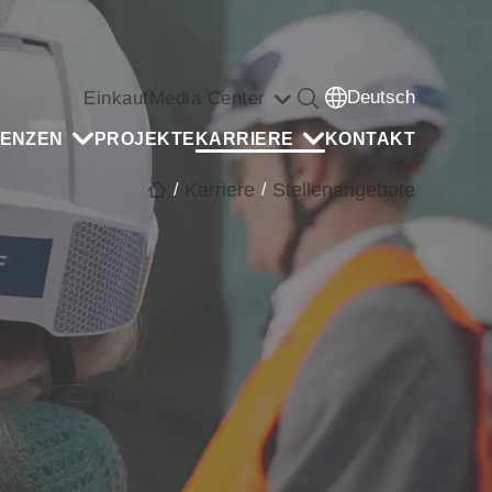
Deutsch
Einkauf
Media Center
ENZEN
PROJEKTE
KARRIERE
KONTAKT
Karriere
Stellenangebote
/
/