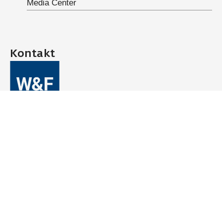
Media Center
Kontakt
Wayss & Freytag Ingenieurbau AG
Eschborner Landstraße 130-132
60489 Frankfurt am Main
Deutschland
Telefon:
+49 (0)69 7929-0
E-Mail:
info@wf-ib.de