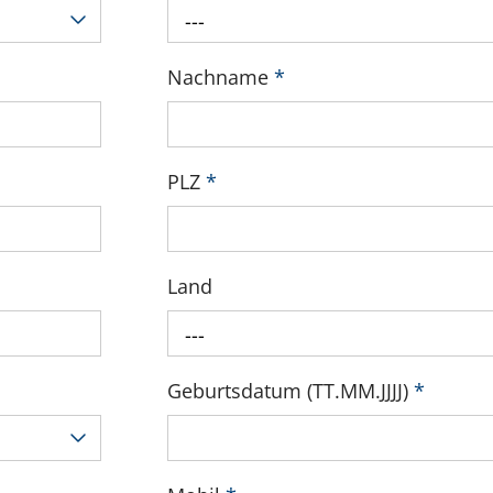
---
Nachname
*
PLZ
*
Land
---
Geburtsdatum (TT.MM.JJJJ)
*