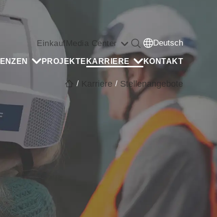
Deutsch
Einkauf
Media Center
ENZEN
PROJEKTE
KARRIERE
KONTAKT
Karriere
Stellenangebote
/
/