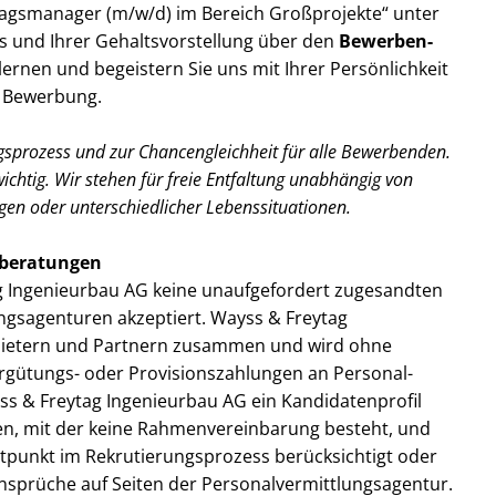
ragsmanager (m/w/d) im Bereich Großprojekte“ unter
ns und Ihrer Gehaltsvorstellung über den
Bewerben-
lernen und begeistern Sie uns mit Ihrer Persönlichkeit
e Bewerbung.
ngsprozess und zur Chancengleichheit für alle Bewerbenden.
wichtig. Wir stehen für freie Entfaltung unabhängig von
gen oder unterschiedlicher Lebenssituationen.
alberatungen
ag Ingenieurbau AG keine unaufgefordert zugesandten
gsagenturen akzeptiert. Wayss & Freytag
nbietern und Partnern zusammen und wird ohne
gütungs- oder Provisionszahlungen an Personal­
ss & Freytag Ingenieurbau AG ein Kandidatenprofil
en, mit der keine Rahmenvereinbarung besteht, und
tpunkt im Rekrutierungs­prozess berücksichtigt oder
Ansprüche auf Seiten der Personalvermittlungsagentur.