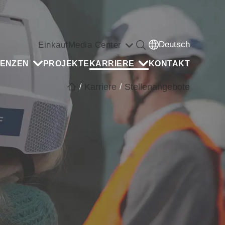
Deutsch
Einkauf
Media Center
ENZEN
PROJEKTE
KARRIERE
KONTAKT
Karriere
Stellenangebote
/
/